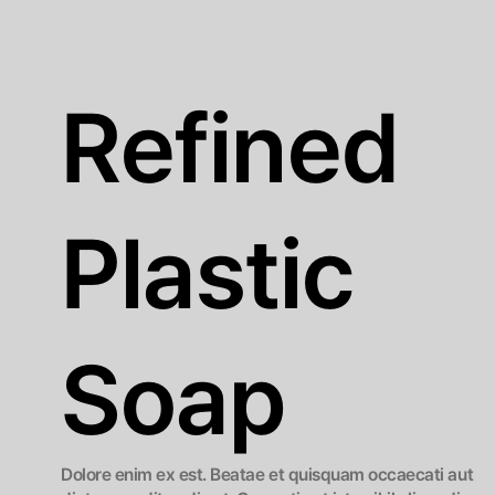
Refined
Plastic
Soap
Dolore enim ex est. Beatae et quisquam occaecati aut